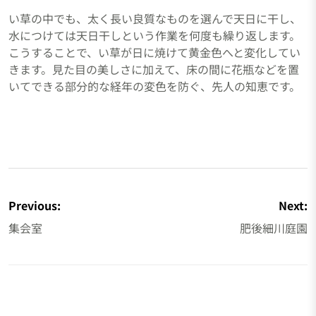
い草の中でも、太く長い良質なものを選んで天日に干し、
水につけては天日干しという作業を何度も繰り返します。
こうすることで、い草が日に焼けて黄金色へと変化してい
きます。見た目の美しさに加えて、床の間に花瓶などを置
いてできる部分的な経年の変色を防ぐ、先人の知恵です。
投
稿
Previous:
Next:
ナ
集会室
肥後細川庭園
ビ
ゲ
ー
シ