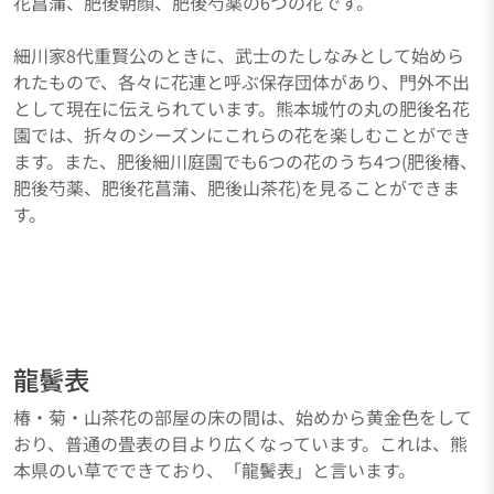
花菖蒲、肥後朝顔、肥後芍薬の6つの花です。
細川家8代重賢公のときに、武士のたしなみとして始めら
れたもので、各々に花連と呼ぶ保存団体があり、門外不出
として現在に伝えられています。熊本城竹の丸の肥後名花
園では、折々のシーズンにこれらの花を楽しむことができ
ます。また、肥後細川庭園でも6つの花のうち4つ(肥後椿、
肥後芍薬、肥後花菖蒲、肥後山茶花)を見ることができま
す。
龍鬢表
椿・菊・山茶花の部屋の床の間は、始めから黄金色をして
おり、普通の畳表の目より広くなっています。これは、熊
本県のい草でできており、「龍鬢表」と言います。