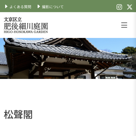
よくある質問
撮影について
Skip
to
content
文京区立肥後細川庭園
公式サイト
松聲閣