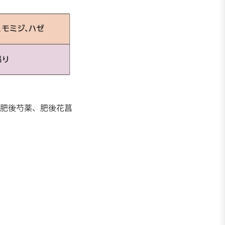
肥後芍薬、肥後花菖