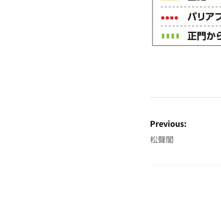
投
稿
Previous:
ナ
松聲閣
ビ
ゲ
ー
シ