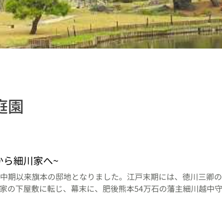
庭園
から細川家へ~
中期以来旗本の邸地となりました。江戸末期には、徳川三卿の
家の下屋敷に転じ、幕末に、肥後熊本54万石の藩主細川越中