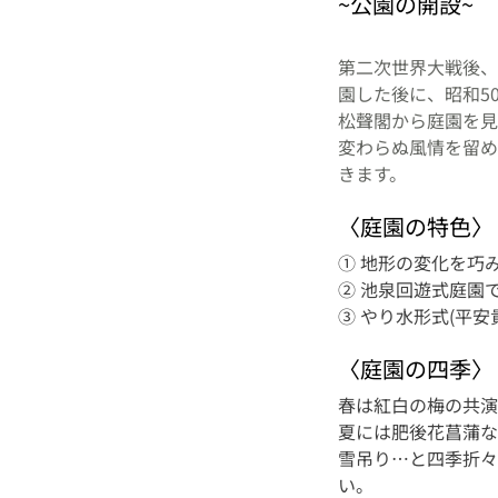
~公園の開設~
第二次世界大戦後、
園した後に、昭和50
松聲閣から庭園を見
変わらぬ風情を留め
きます。
〈庭園の特色〉
① 地形の変化を巧
② 池泉回遊式庭園
③ やり水形式(平
〈庭園の四季〉
春は紅白の梅の共演
夏には肥後花菖蒲な
雪吊り…と四季折々
い。