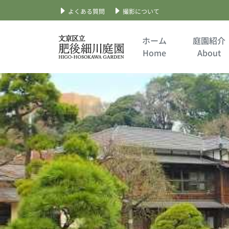
よくある質問
撮影について
Skip
to
ホーム
庭園紹介
content
Home
About
文京区立肥後細川庭園
公式サイト