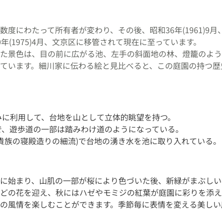
数度にわたって所有者が変わり、その後、昭和36年(1961)9
年(1975)4月、文京区に移管されて現在に至っています。
た景色は、目の前に広がる池、左手の斜面地の林、燈籠のよう
ています。細川家に伝わる絵と見比べると、この庭園の持つ歴
みに利用して、台地を山として立体的眺望を持つ。
で、遊歩道の一部は踏みわけ道のようになっている。
安貴族の寝殿造りの細流)で台地の湧き水を池に取り入れている。
に始まり、山肌の一部が桜により色づいた後、新緑がまぶしい
どの花を迎え、秋にはハゼやモミジの紅葉が庭園に彩りを添え
の風情を楽しむことができます。季節毎に表情を変える美しい