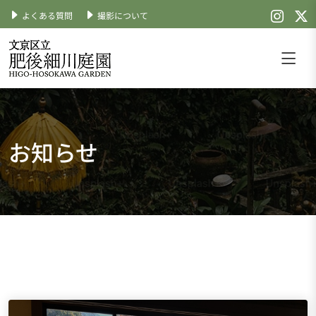
よくある質問
撮影について
Skip
to
content
文京区立肥後細川庭園
公式サイト
お知らせ