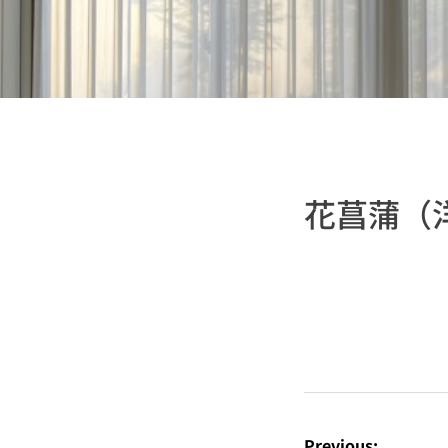
花菖蒲（
投
稿
Previous: