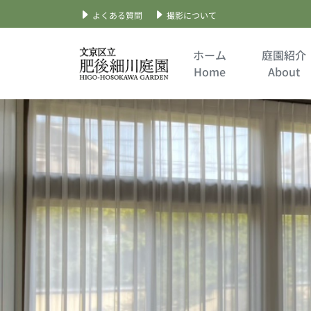
よくある質問
撮影について
Skip
to
ホーム
庭園紹介
content
Home
About
文京区立肥後細川庭園
公式サイト