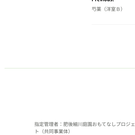
ナ
芍薬（洋室Ｂ）
ビ
ゲ
ー
シ
ョ
ン
指定管理者：肥後細川庭園おもてなしプロジ
ト（共同事業体）