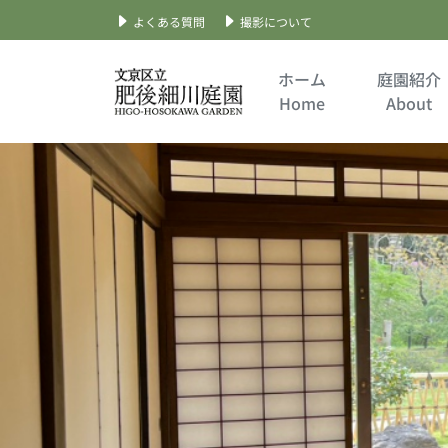
よくある質問
撮影について
Skip
to
ホーム
庭園紹介
content
Home
About
文京区立肥後細川庭園
公式サイト