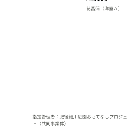
ナ
花菖蒲（洋室Ａ）
ビ
ゲ
ー
シ
ョ
ン
指定管理者：肥後細川庭園おもてなしプロジ
ト（共同事業体）