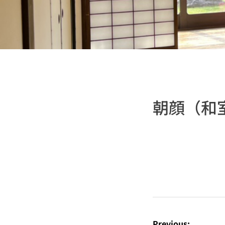
朝顔（和
投
稿
Previous: