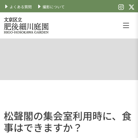
よくある質問
撮影について
Skip
to
content
文京区立肥後細川庭園
公式サイト
松聲閣の集会室利用時に、食
事はできますか？