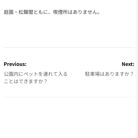
庭園・松聲閣ともに、喫煙所はありません。
投
稿
Previous:
Next:
ナ
公園内にペットを連れて入る
駐車場はありますか？
ビ
ことはできますか？
ゲ
ー
シ
ョ
ン