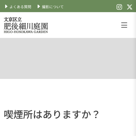
よくある質問
撮影について
Skip
to
content
文京区立肥後細川庭園
公式サイト
喫煙所はありますか？