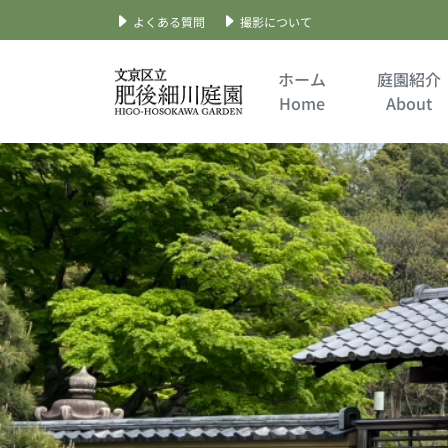
よくある質問
撮影について
Skip
to
ホーム
庭園紹介
content
Home
About
文京区立肥後細川庭園
公式サイト