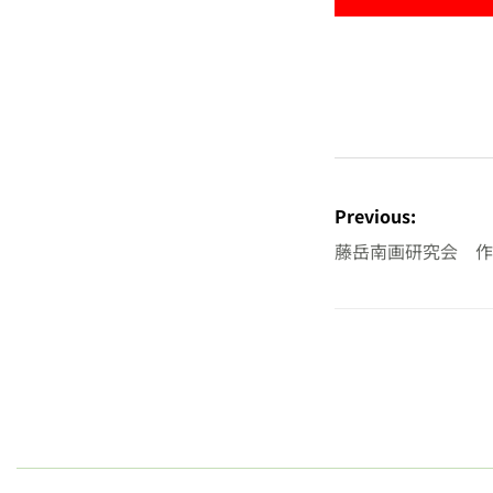
投
稿
Previous:
ナ
藤岳南画研究会 作
ビ
ゲ
ー
シ
ョ