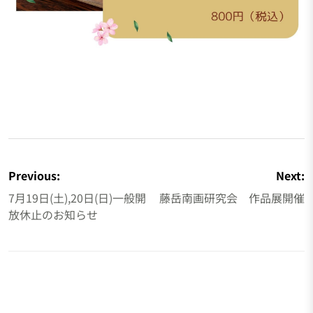
投
稿
Previous:
Next:
ナ
7月19日(土),20日(日)一般開
藤岳南画研究会 作品展開催
ビ
放休止のお知らせ
ゲ
ー
シ
ョ