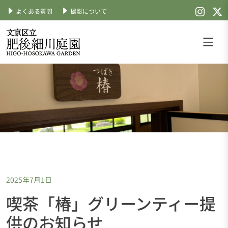
よくある質問
撮影について
Skip
to
content
文京区立肥後細川庭園
公式サイト
2025年7月1日
喫茶「椿」グリーンティー提
供のお知らせ