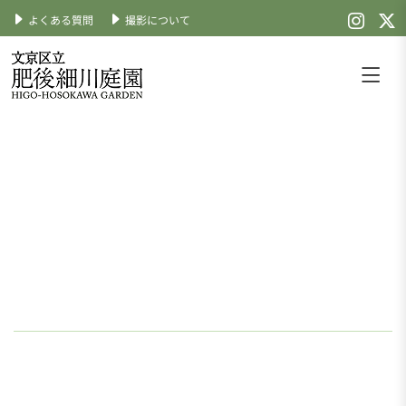
よくある質問
撮影について
Skip
to
content
文京区立肥後細川庭園
公式サイト